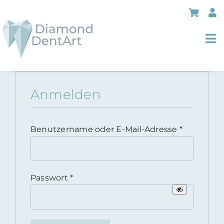
Skip
to
content
To
Nav
Über uns
Anmelden
Leistungen
Preisliste
Erforderli
Benutzername oder E-Mail-Adresse
*
Anreise und Unterkunft
Blog
Erforderlich
Passwort
*
Kontakt
Shop