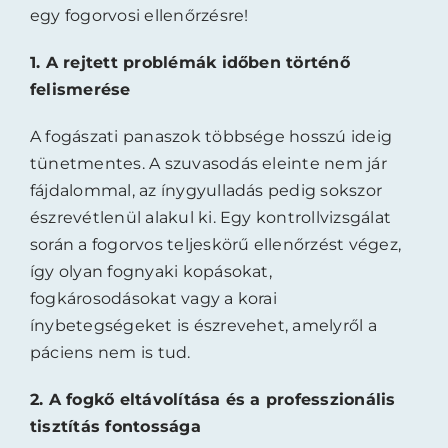
egy fogorvosi ellenőrzésre!
1. A rejtett problémák időben történő
felismerése
A fogászati panaszok többsége hosszú ideig
tünetmentes. A szuvasodás eleinte nem jár
fájdalommal, az ínygyulladás pedig sokszor
észrevétlenül alakul ki. Egy kontrollvizsgálat
során a fogorvos teljeskörű ellenőrzést végez,
így olyan fognyaki kopásokat,
fogkárosodásokat vagy a korai
ínybetegségeket is észrevehet, amelyről a
páciens nem is tud.
2. A fogkő eltávolítása és a professzionális
tisztítás fontossága