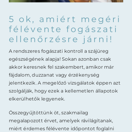
Ajánlataink
5 ok, amiért megéri
Magyar
félévente fogászati
ellenőrzésre járni!
A rendszeres fogászati kontroll a szájüreg
egészségének alapja! Sokan azonban csak
akkor keresnek fel szakembert, amikor már
fájdalom, duzzanat vagy érzékenység
jelentkezik. A megelőző vizsgálatok éppen azt
szolgálják, hogy ezek a kellemetlen állapotok
elkerülhetők legyenek.
Összegyűjtöttünk öt, szakmailag
megalapozott érvet, amelyek rávilágítanak,
miért érdemes félévente időpontot foglalni