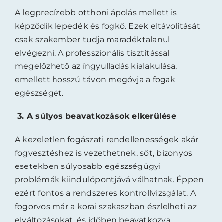
A legprecízebb otthoni ápolás mellett is
képződik lepedék és fogkő. Ezek eltávolítását
csak szakember tudja maradéktalanul
elvégezni. A professzionális tisztítással
megelőzhető az íngyulladás kialakulása,
emellett hosszú távon megóvja a fogak
egészségét.
3.
A súlyos beavatkozások elkerülése
A kezeletlen fogászati rendellenességek akár
fogvesztéshez is vezethetnek, sőt, bizonyos
esetekben súlyosabb egészségügyi
problémák kiindulópontjává válhatnak. Éppen
ezért fontos a rendszeres kontrollvizsgálat. A
fogorvos már a korai szakaszban észlelheti az
elváltozásokat, és időben beavatkozva