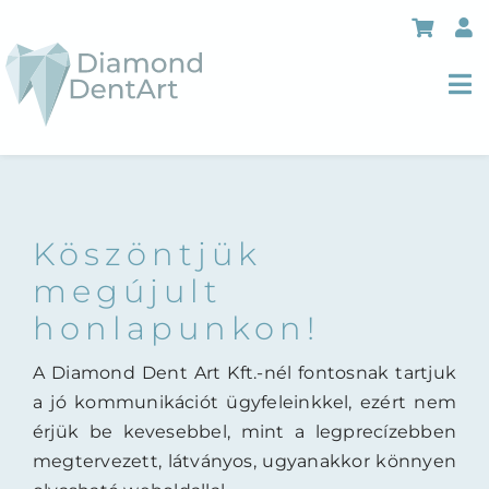
Kihagyás
To
Nav
Rólunk
Szolgáltatások
Köszöntjük
Árak
megújult
honlapunkon!
Akció
A Diamond Dent Art Kft.-nél fontosnak tartjuk
Blog
a jó kommunikációt ügyfeleinkkel, ezért nem
Kapcsolat
érjük be kevesebbel, mint a legprecízebben
megtervezett, látványos, ugyanakkor könnyen
Karrier