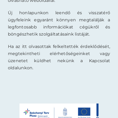
olvasható weboldallal.
Ajánlataink
Új honlapunkon leendő és visszatérő
ügyfeleink egyaránt könnyen megtalálják a
Magyar
legfontosabb információkat cégükről és
böngészhetik szolgáltatásaink listáját.
Ha az itt olvasottak felkeltették érdeklődését,
megtekintheti elérhetőségeinket vagy
üzenetet küldhet nekünk a Kapcsolat
oldalunkon.